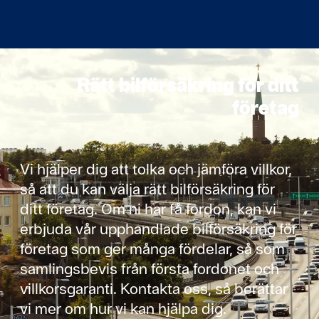
Rätt bilförsäkring för ditt
företag
Vi hjälper dig att tolka och jämföra villkor,
så att du kan välja rätt bilförsäkring för
ditt företag. Om ni har få fordon, kan vi
erbjuda vår upphandlade bilförsäkring för
företag som ger många fördelar, så som
samlingsbevis från första fordonet och
villkorsgaranti. Kontakta oss, så berättar
vi mer om hur vi kan hjälpa dig.