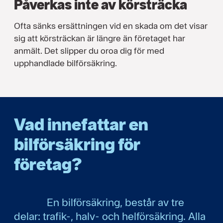
Påverkas inte av körsträcka
Ofta sänks ersättningen vid en skada om det visar
sig att körsträckan är längre än företaget har
anmält. Det slipper du oroa dig för med
upphandlade bilförsäkring.
Vad innefattar en
bilförsäkring för
företag?
En bilförsäkring, består av tre
delar: trafik-, halv- och helförsäkring. Alla