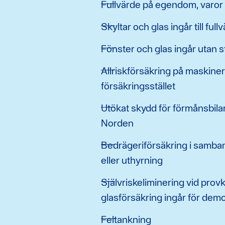
Fullvärde på egendom, varor
Skyltar och glas ingår till full
Fönster och glas ingår utan 
Allriskförsäkring på maskiner
försäkringsstället
Utökat skydd för förmånsbilar
Norden
Bedrägeriförsäkring i samba
eller uthyrning
Självriskeliminering vid prov
glasförsäkring ingår för demob
Feltankning