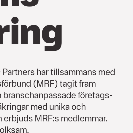
ring
 Partners har tillsammans med
förbund (MRF) tagit fram
h branschanpassade företags-
äkringar med unika och
om erbjuds MRF:s medlemmar.
Folksam.