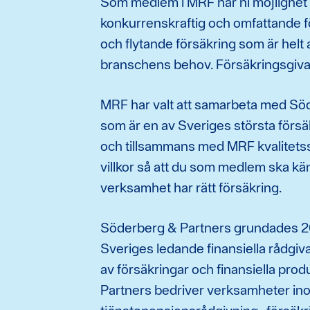
Som medlem i MRF har ni möjlighet 
konkurrenskraftig och omfattande fö
och flytande försäkring som är helt
branschens behov. Försäkringsgiva
MRF har valt att samarbeta med Sö
som är en av Sveriges största förs
och tillsammans med MRF kvalitetss
villkor så att du som medlem ska kän
verksamhet har rätt försäkring.
Söderberg & Partners grundades 2
Sveriges ledande finansiella rådgiv
av försäkringar och finansiella pro
Partners bedriver verksamheter in