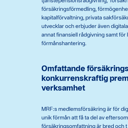
tjänstepensionsrådgivning, försäkr
försäkringsförmedling, förmögenhe
kapitalförvaltning, privata sakförsäk
utvecklar och erbjuder även digitala
annat finansiell rådgivning samt för
förmånshantering.
Omfattande försäkring
konkurrenskraftig prem
verksamhet
MRF:s medlemsförsäkring är för d
unik förmån att få ta del av eftersom
försäkringsomfattning är bred och t 