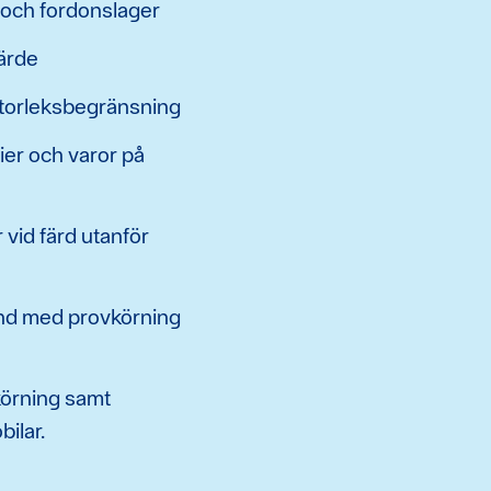
 och fordonslager
värde
storleksbegränsning
ier och varor på
 vid färd utanför
nd med provkörning
körning samt
ilar.