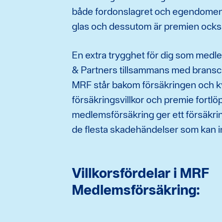
både fordonslagret och egendomen 
glas och dessutom är premien också
En extra trygghet för dig som medl
& Partners tillsammans med bransc
MRF står bakom försäkringen och kv
försäkringsvillkor och premie fortl
medlemsförsäkring ger ett försäkr
de flesta skadehändelser som kan in
Villkorsfördelar i MRF
Medlemsförsäkring: