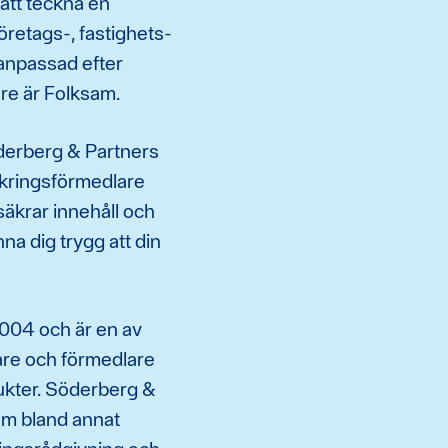
att teckna en
retags-, fastighets-
 anpassad efter
re är Folksam.
derberg & Partners
äkringsförmedlare
äkrar innehåll och
na dig trygg att din
004 och är en av
are och förmedlare
dukter. Söderberg &
om bland annat