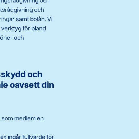
ingsrådgivning och
tsrådgivning och
ringar samt bolån. Vi
 verktyg för bland
 löne- och
sskydd och
ie oavsett din
ig som medlem en
ex ingår fullvärde för