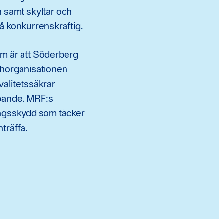
samt skyltar och
 konkurrenskraftig.
em är att Söderberg
horganisationen
alitetssäkrar
öpande. MRF:s
ingsskydd som täcker
träffa.