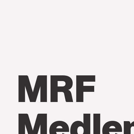
MRF
Medle