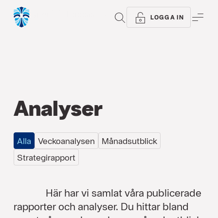
Alla typer
Podcast
Video
Analyser
Arti
SÖK
ME
LOGGA IN
Analyser
Alla
Veckoanalysen
Månadsutblick
Strategirapport
Här har vi samlat våra publicerade
rapporter och analyser. Du hittar bland