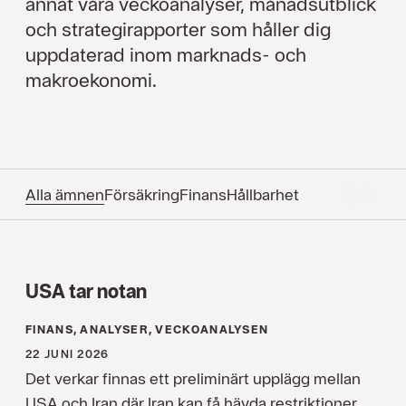
annat våra veckoanalyser, månadsutblick
och strategirapporter som håller dig
uppdaterad inom marknads- och
makroekonomi.
Alla ämnen
Försäkring
Finans
Hållbarhet
USA tar notan
FINANS, ANALYSER, VECKOANALYSEN
22 JUNI 2026
Det verkar finnas ett preliminärt upplägg mellan
USA och Iran där Iran kan få hävda restriktioner