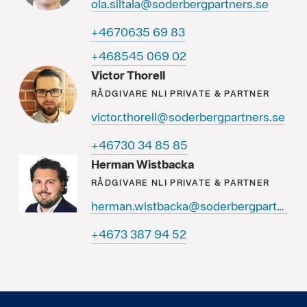
ola.siltala@soderbergpartners.se
38 96 5360764+
20 960 545864+
Victor Thorell
RÅDGIVARE
NLI PRIVATE & PARTNER
victor.thorell@soderbergpartners.se
58 58 43 03764+
Herman Wistbacka
RÅDGIVARE
NLI PRIVATE & PARTNER
herman.wistbacka@soderbergpartners.se
25 49 783 3764+