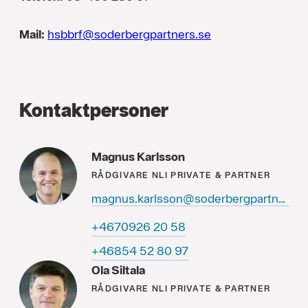
Mail:
hsbbrf@soderbergpartners.se
Kontaktpersoner
Magnus Karlsson
RÅDGIVARE
NLI PRIVATE & PARTNER
magnus.karlsson@soderbergpartners.se
85 02 6290764+
79 08 25 45864+
Ola Siltala
RÅDGIVARE
NLI PRIVATE & PARTNER