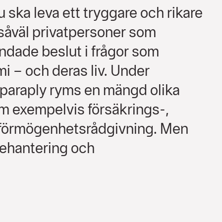
du ska leva ett tryggare och rikare
r såväl privatpersoner som
undade beslut i frågor som
i – och deras liv. Under
paraply ryms en mängd olika
Som exempelvis försäkrings-,
 förmögenhetsrådgivning. Men
önehantering och