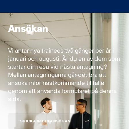
Ansökan
Vi antar nya trainees två gånger per år, i
januari och augusti. Är du en av dem som
startar din resa vid nästa antagning?
Mellan antagningarna går det bra att
ansöka inför nästkommande tillfälle
genom att använda formuläret på denna
sida.
SKICKA IN DIN ANSÖKAN