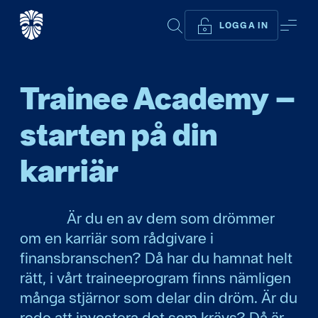
SÖK
ME
LOGGA IN
Trainee Academy –
starten på din
karriär
Är du en av dem som drömmer
om en karriär som rådgivare i
finansbranschen? Då har du hamnat helt
rätt, i vårt traineeprogram finns nämligen
många stjärnor som delar din dröm. Är du
redo att investera det som krävs? Då är