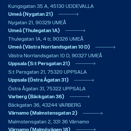
Kungsgatan 35 A
,
45130
UDDEVALLA
Umeå (Nygatan 21)
Nygatan 21
,
90329
UMEÅ
Umeå (Thulegatan 1A)
Thulegatan 1A, 4 tr
,
90326
UMEÅ
Umeå (Västra Norrlandsgatan 10 D)
Västra Norrlandsgatan 10 D
,
90327
UMEÅ
Uppsala (S:t Persgatan 21)
S:t Persgatan 21
,
75320
UPPSALA
Uppsala (Östra Ågatan 31)
Östra Ågatan 31
,
75322
UPPSALA
Varberg (Bäckgatan 36)
Bäckgatan 36
,
43244
VARBERG
Värnamo (Malmstensgatan 2)
Malmstensgatan 2
,
331 36
Värnamo
Värnamo (Malmövägen 18)