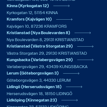
Kinna (Kyrkogatan 12)
Kyrkogatan 12
,
51154
KINNA
Kramfors (Kajvägen 10)
Kajvägen 10
,
87236
KRAMFORS
Kristianstad (Nya Boulevarden 8)
Nya Boulevarden 8
,
29131
KRISTIANSTAD
Kristianstad (Västra Storgatan 29)
Västra Storgatan 29
,
29130
KRISTIANSTAD
Kungsbacka (Varlabergsvägen 29)
Varlabergsvägen 29
,
43439
KUNGSBACKA
Lerum (Göteborgsvägen 3)
Göteborgsvägen 3
,
44330
LERUM
Lidingö (Herserudsvägen 18)
Herserudsvägen 18
,
18150
LIDINGÖ
Lidköping (Kinnegatan 23)
Kinnegatan 23
,
53133
LIDKÖPING