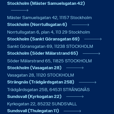
Stockholm (Mäster Samuelsgatan 42)
Mäster Samuelsgatan 42
,
11157
Stockholm
Stockholm (Norrtullsgatan 6)
Norrtullsgatan 6, plan 4
,
113 29
Stockholm
Stockholm (Sankt Göransgatan 69)
Sankt Göransgatan 69
,
11238
STOCKHOLM
Stockholm (Söder Mälarstrand 65)
Söder Mälarstrand 65
,
11825
STOCKHOLM
Stockholm (Vasagatan 28)
Vasagatan 28
,
11120
STOCKHOLM
Strängnäs (Trädgårdsgatan 25B)
Trädgårdsgatan 25B
,
64531
STRÄNGNÄS
Sundsvall (Kyrkogatan 22)
Kyrkogatan 22
,
85232
SUNDSVALL
Sundsvall (Thulegatan 11)