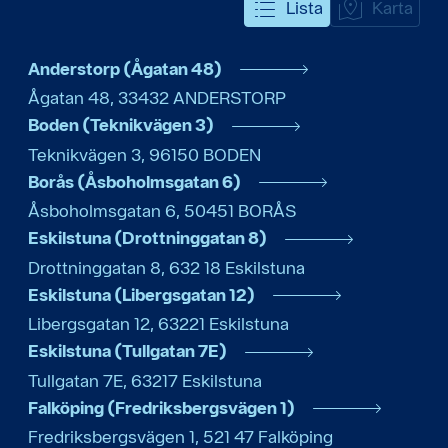
Lista
Karta
Anderstorp (Ågatan 48)
Ågatan 48
,
33432
ANDERSTORP
Boden (Teknikvägen 3)
Teknikvägen 3
,
96150
BODEN
Borås (Åsboholmsgatan 6)
Åsboholmsgatan 6
,
50451
BORÅS
Eskilstuna (Drottninggatan 8)
Drottninggatan 8
,
632 18
Eskilstuna
Eskilstuna (Libergsgatan 12)
Libergsgatan 12
,
63221
Eskilstuna
Eskilstuna (Tullgatan 7E)
Tullgatan 7E
,
63217
Eskilstuna
Falköping (Fredriksbergsvägen 1)
Fredriksbergsvägen 1
,
521 47
Falköping