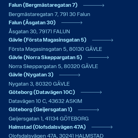
Falun (Bergmästaregatan 7)
Bergmästaregatan 7
,
791 30
Falun
Falun (Åsgatan 30)
Åsgatan 30
,
79171
FALUN
Gävle (Första Magasinsgatan 5)
Första Magasinsgatan 5
,
80130
GÄVLE
Gävle (Norra Skeppargatan 5)
Norra Skeppargatan 5
,
80320
GÄVLE
Gävle (Nygatan 3)
Nygatan 3
,
80320
GÄVLE
Göteborg (Datavägen 10C)
Datavägen 10 C
,
43632
ASKIM
Göteborg (Geijersgatan 1)
Geijersgatan 1
,
41134
GÖTEBORG
Halmstad (Olofsdalsvägen 47A)
Olofsdalsvägen 47A
,
30241
HALMSTAD