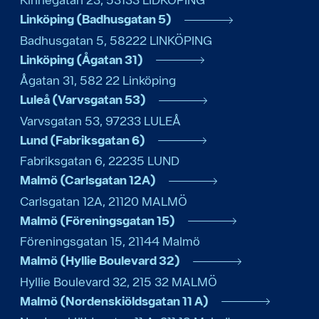
Linköping (Badhusgatan 5)
Badhusgatan 5
,
58222
LINKÖPING
Linköping (Ågatan 31)
Ågatan 31
,
582 22
Linköping
Luleå (Varvsgatan 53)
Varvsgatan 53
,
97233
LULEÅ
Lund (Fabriksgatan 6)
Fabriksgatan 6
,
22235
LUND
Malmö (Carlsgatan 12A)
Carlsgatan 12A
,
21120
MALMÖ
Malmö (Föreningsgatan 15)
Föreningsgatan 15
,
21144
Malmö
Malmö (Hyllie Boulevard 32)
Hyllie Boulevard 32
,
215 32
MALMÖ
Malmö (Nordenskiöldsgatan 11 A)