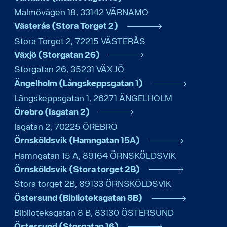
Malmövägen 18
,
33142
VÄRNAMO
Västerås (Stora Torget 2)
Stora Torget 2
,
72215
VÄSTERÅS
Växjö (Storgatan 26)
Storgatan 26
,
35231
VÄXJÖ
Ängelholm (Långskeppsgatan 1)
Långskeppsgatan 1
,
26271
ÄNGELHOLM
Örebro (Isgatan 2)
Isgatan 2
,
70225
ÖREBRO
Örnsköldsvik (Hamngatan 15A)
Hamngatan 15 A
,
89164
ÖRNSKÖLDSVIK
Örnsköldsvik (Stora torget 2B)
Stora torget 2B
,
89133
ÖRNSKÖLDSVIK
Östersund (Biblioteksgatan 8B)
Biblioteksgatan 8 B
,
83130
ÖSTERSUND
Östersund (Storgatan 16)