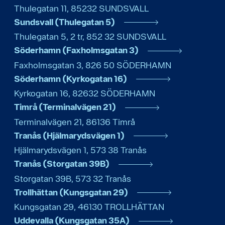
Thulegatan 11
,
85232
SUNDSVALL
Sundsvall (Thulegatan 5)
Thulegatan 5, 2 tr
,
852 32
SUNDSVALL
Söderhamn (Faxholmsgatan 3)
Faxholmsgatan 3
,
826 50
SÖDERHAMN
Söderhamn (Kyrkogatan 16)
Kyrkogatan 16
,
82632
SÖDERHAMN
Timrå (Terminalvägen 21)
Terminalvägen 21
,
86136
Timrå
Tranås (Hjälmarydsvägen 1)
Hjälmarydsvägen 1
,
573 38
Tranås
Tranås (Storgatan 39B)
Storgatan 39B
,
573 32
Tranås
Trollhättan (Kungsgatan 29)
Kungsgatan 29
,
46130
TROLLHÄTTAN
Uddevalla (Kungsgatan 35A)