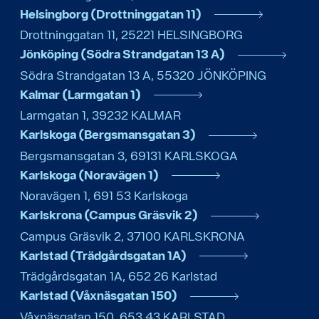
Helsingborg (Drottninggatan 11)
Drottninggatan 11
,
25221
HELSINGBORG
Jönköping (Södra Strandgatan 13 A)
Södra Strandgatan 13 A
,
55320
JÖNKÖPING
Kalmar (Larmgatan 1)
Larmgatan 1
,
39232
KALMAR
Karlskoga (Bergsmansgatan 3)
Bergsmansgatan 3
,
69131
KARLSKOGA
Karlskoga (Noravägen 1)
Noravägen 1
,
691 53
Karlskoga
Karlskrona (Campus Gräsvik 2)
Campus Gräsvik 2
,
37100
KARLSKRONA
Karlstad (Trädgårdsgatan 1A)
Trädgårdsgatan 1A
,
652 26
Karlstad
Karlstad (Våxnäsgatan 150)
Våxnäsgatan 150
,
653 43
KARLSTAD