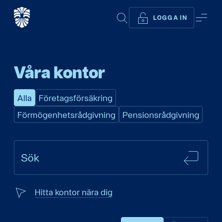
SÖK
ME
LOGGA IN
Våra kontor
Alla
Företagsförsäkring
Förmögenhetsrådgivning
Pensionsrådgivning
SÖK
Sök
Hitta kontor nära dig