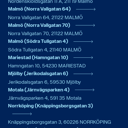
Nordenskiöldsgatan 11 A
,
211 19
Malmö
Malmö (Norra Vallgatan 64)
Norra Vallgatan 64
,
21122
MALMÖ
Malmö (Norra Vallgatan 70)
Norra Vallgatan 70
,
21122
MALMÖ
Malmö (Södra Tullgatan 4)
Södra Tullgatan 4
,
21140
MALMÖ
Mariestad (Hamngatan 10)
Hamngatan 10
,
54230
MARIESTAD
Mjölby (Jerikodalsgatan 6)
Jerikodalsgatan 6
,
59530
Mjölby
Motala (Järnvägsparken 4)
Järnvägsparken 4
,
591 35
Motala
Norrköping (Knäppingsborgsgatan 3)
Knäppingsborgsgatan 3
,
60226
NORRKÖPING