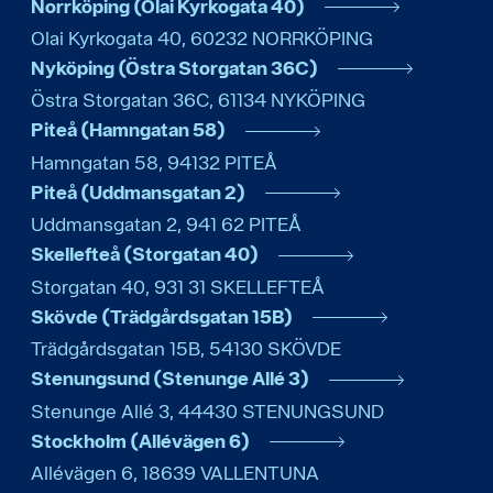
Norrköping (Olai Kyrkogata 40)
Olai Kyrkogata 40
,
60232
NORRKÖPING
Nyköping (Östra Storgatan 36C)
Östra Storgatan 36C
,
61134
NYKÖPING
Piteå (Hamngatan 58)
Hamngatan 58
,
94132
PITEÅ
Piteå (Uddmansgatan 2)
Uddmansgatan 2
,
941 62
PITEÅ
Skellefteå (Storgatan 40)
Storgatan 40
,
931 31
SKELLEFTEÅ
Skövde (Trädgårdsgatan 15B)
Trädgårdsgatan 15B
,
54130
SKÖVDE
Stenungsund (Stenunge Allé 3)
Stenunge Allé 3
,
44430
STENUNGSUND
Stockholm (Allévägen 6)
Allévägen 6
,
18639
VALLENTUNA