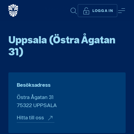
Start
...
Uppsala (Östra Ågatan 31)
SÖK
ME
LOGGA IN
Uppsala (Östra Ågatan
31)
Besöksadress
Östra Ågatan 31
75322
UPPSALA
Hitta till oss