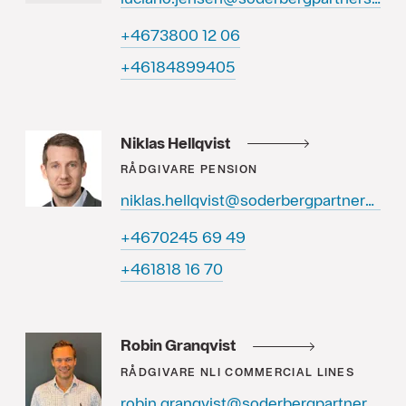
60 21 0083764+
50499848164+
Niklas Hellqvist
RÅDGIVARE
PENSION
niklas.hellqvist@soderbergpartners.se
94 96 5420764+
07 61 818164+
Robin Granqvist
RÅDGIVARE
NLI COMMERCIAL LINES
robin.granqvist@soderbergpartners.se