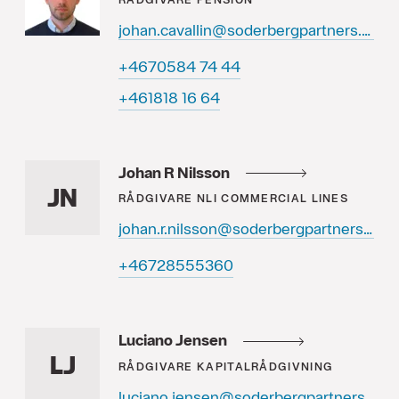
johan.cavallin@soderbergpartners.se
44 47 4850764+
46 61 818164+
Johan R Nilsson
JN
RÅDGIVARE
NLI COMMERCIAL LINES
johan.r.nilsson@soderbergpartners.se
06355582764+
Luciano Jensen
LJ
RÅDGIVARE
KAPITALRÅDGIVNING
luciano.jensen@soderbergpartners.se