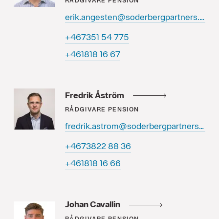
RÅDGIVARE
PENSION
erik.angesten@soderbergpartners.se
577 45 153764+
76 61 818164+
Fredrik Åström
RÅDGIVARE
PENSION
fredrik.astrom@soderbergpartners.se
63 88 2283764+
66 61 818164+
Johan Cavallin
RÅDGIVARE
PENSION