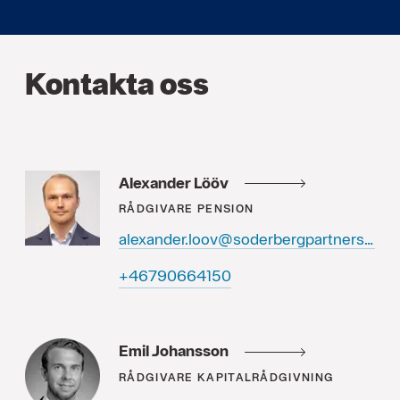
Kontakta oss
Alexander Lööv
RÅDGIVARE
PENSION
alexander.loov@soderbergpartners.se
05146609764+
Emil Johansson
RÅDGIVARE
KAPITALRÅDGIVNING