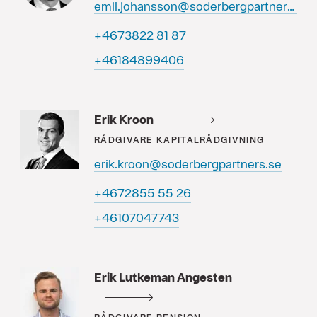
emil.johansson@soderbergpartners.se
78 18 2283764+
60499848164+
Erik Kroon
RÅDGIVARE
KAPITALRÅDGIVNING
erik.kroon@soderbergpartners.se
62 55 5582764+
34774070164+
Erik Lutkeman Angesten