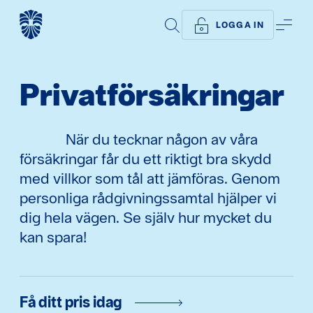
SÖK
ME
LOGGA IN
Privat­försäkringar
När du tecknar någon av våra
försäkringar får du ett riktigt bra skydd
med villkor som tål att jämföras. Genom
personliga rådgivningssamtal hjälper vi
dig hela vägen. Se själv hur mycket du
kan spara!
Få ditt pris idag