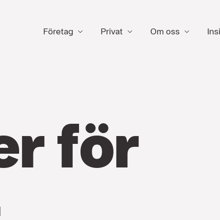
Företag
Privat
Om oss
Ins
er för
­