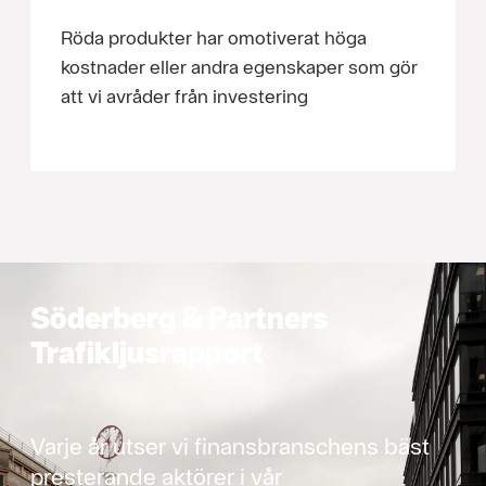
Röda produkter har omotiverat höga
kostnader eller andra egenskaper som gör
att vi avråder från investering
Söderberg & Partners
Trafikljusrapport
Varje år utser vi finansbranschens bäst
presterande aktörer i vår