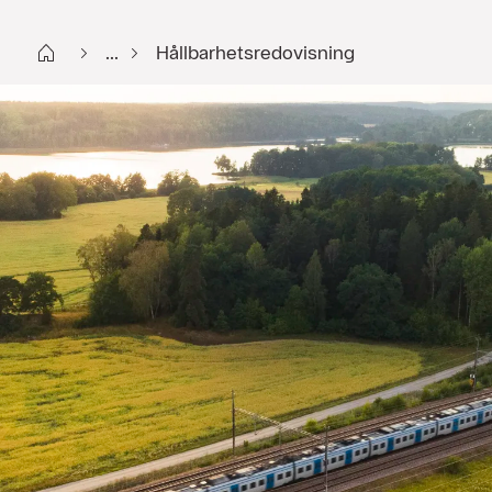
Start
...
Hållbarhetsredovisning