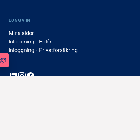
LOGGA IN
Mina sidor
Inloggning - Bolån
Inloggning - Privatförsäkring
LinkedIn
Instagram
Facebook
Sverige
(Svenska)
Personuppgifter & Cookies
Ändra cookie-inställningar