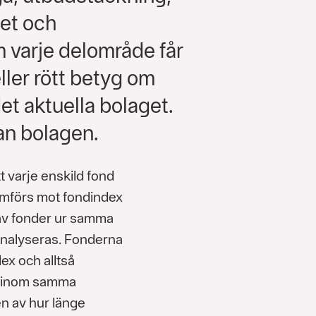
het och
m varje delområde får
eller rött betyg om
det aktuella bolaget.
lan bolagen.
varje enskild fond
jämförs mot fondindex
 av fonder ur samma
analyseras. Fonderna
ex och alltså
r inom samma
n av hur länge