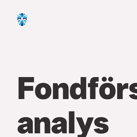
Fondför
analys