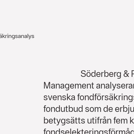
äkringsanalys
Söderberg & 
Management analyserar
svenska fondförsäkrin
fondutbud som de erbju
betygsätts utifrån fem kr
fondselekteringsförmåg