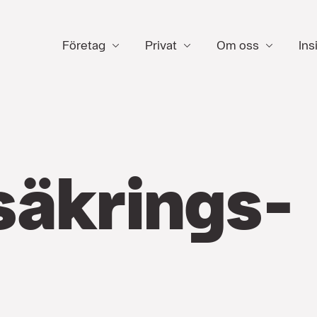
Företag
Privat
Om oss
Ins
säkrings­