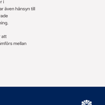
r i
r även hänsyn till
rade
ing.
 att
ämförs mellan