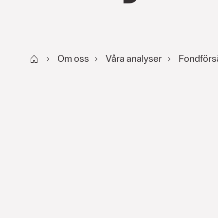
Start
Om oss
Våra analyser
Fondförs