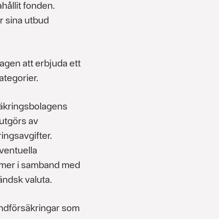
hållit fonden.
r sina utbud
gen att erbjuda ett
ategorier.
äkringsbolagens
utgörs av
ingsavgifter.
ventuella
mmer i samband med
ändsk valuta.
ondförsäkringar som