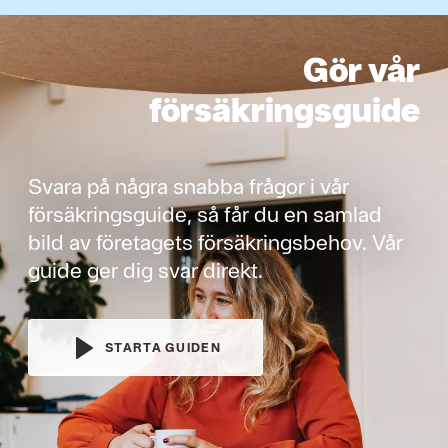
Gör vår
försäkringsguide
Svara på några snabba frågor i vår
försäkringsguide, så får du en samlad
bild av företagets försäkringsbehov. Vår
guide ger dig svar direkt.
STARTA GUIDEN