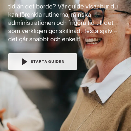
tid än det borde? Vår guide visar hur du
kan förenkla rutinerna, minska
administrationen och frigöra tid till det
som verkligen gör skillnad. Testa själv –
det går snabbt och enkelt!
STARTA GUIDEN