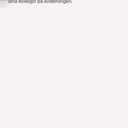
dina kollegor på avdelningen.
Läs mer om HR Solutions
Vi kopplar ihop dina HR-
funktioner
Vi kan hjälpa dig att koppla ihop
olika system och HR-funktioner för ett
mer automatiserat HR-arbete.
Vill du veta mer om hur detta skulle kunna se ut i