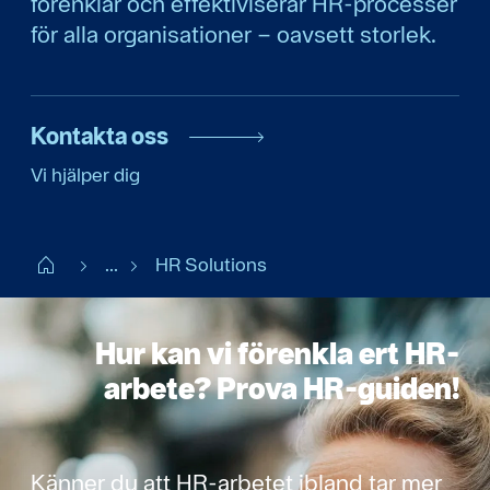
förenklar och effektiviserar HR-processer
för alla organisationer – oavsett storlek.
Kontakta oss
Vi hjälper dig
Start
...
HR Solutions
Hur kan vi förenkla ert HR-
arbete? Prova HR-guiden!
Känner du att HR-arbetet ibland tar mer