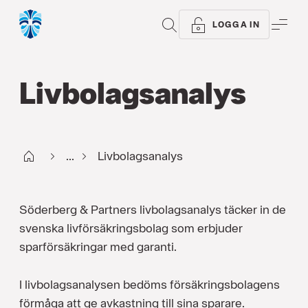
SÖK
ME
LOGGA IN
Livbolags­analys
Start
...
Livbolagsanalys
Söderberg & Partners livbolagsanalys täcker in de
svenska livförsäkringsbolag som erbjuder
sparförsäkringar med garanti.
I livbolagsanalysen bedöms försäkringsbolagens
förmåga att ge avkastning till sina sparare.