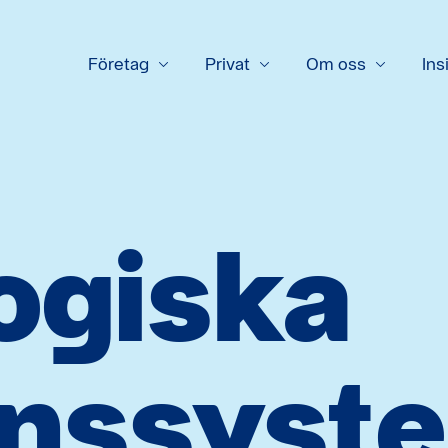
Företag
Privat
Om oss
Ins
ogiska
onssyst