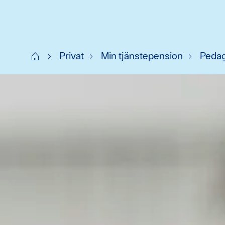
Start
Privat
Min tjänstepension
Pedag