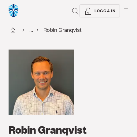
SÖK
ME
LOGGA IN
Start
...
Robin Granqvist
Robin Granqvist