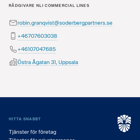
RÅDGIVARE
NLI COMMERCIAL LINES
robin.granqvist@soderbergpartners.se
83030670764+
58674070164+
Östra Ågatan 31, Uppsala
HITTA SNABBT
Tjänster för företag