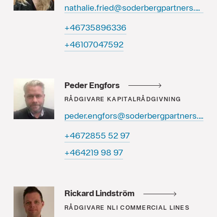
nathalie.fried@soderbergpartners.se
63369853764+
29574070164+
Peder Engfors
RÅDGIVARE
KAPITALRÅDGIVNING
peder.engfors@soderbergpartners.se
79 25 5582764+
79 89 912464+
Rickard Lindström
RÅDGIVARE
NLI COMMERCIAL LINES