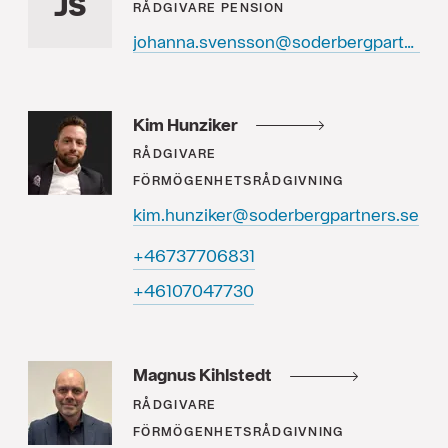
JS
RÅDGIVARE
PENSION
johanna.svensson@soderbergpartners.se
Kim Hunziker
RÅDGIVARE
FÖRMÖGENHETSRÅDGIVNING
kim.hunziker@soderbergpartners.se
13860773764+
03774070164+
Magnus Kihlstedt
RÅDGIVARE
FÖRMÖGENHETSRÅDGIVNING