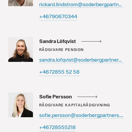
rickard.lindstrom@soderbergpartners.se
44307609764+
Sandra Löfqvist
RÅDGIVARE
PENSION
sandra.lofqvist@soderbergpartners.se
85 25 5582764+
Sofie Persson
RÅDGIVARE
KAPITALRÅDGIVNING
sofie.persson@soderbergpartners.se
81255582764+