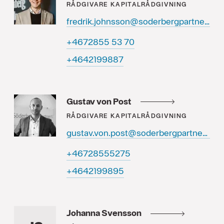
RÅDGIVARE
KAPITALRÅDGIVNING
fredrik.johnsson@soderbergpartners.se
07 35 5582764+
7889912464+
Gustav von Post
RÅDGIVARE
KAPITALRÅDGIVNING
gustav.von.post@soderbergpartners.se
57255582764+
5989912464+
Johanna Svensson