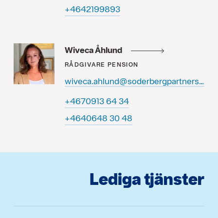
3989912464+
Wiveca Åhlund
RÅDGIVARE
PENSION
wiveca.ahlund@soderbergpartners.se
43 46 3190764+
84 03 8460464+
Lediga tjänster