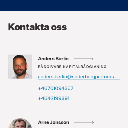
Kontakta oss
Anders Berlin
RÅDGIVARE
KAPITALRÅDGIVNING
anders.berlin@soderbergpartners.se
76349010764+
1989912464+
Arne Jonsson