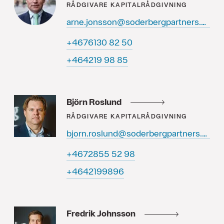
RÅDGIVARE
KAPITALRÅDGIVNING
arne.jonsson@soderbergpartners.se
05 28 0316764+
58 89 912464+
Björn Roslund
RÅDGIVARE
KAPITALRÅDGIVNING
bjorn.roslund@soderbergpartners.se
89 25 5582764+
6989912464+
Fredrik Johnsson