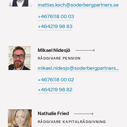
mattias.koch@soderbergpartners.se
30 00 8116764+
38 89 912464+
Mikael Nidesjö
RÅDGIVARE
PENSION
mikael.nidesjo@soderbergpartners.se
20 00 8116764+
28 89 912464+
Nathalie Fried
RÅDGIVARE
KAPITALRÅDGIVNING