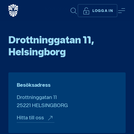
Start
...
Helsingborg (Drottninggatan 11)
SÖK
ME
LOGGA IN
Drottninggatan 11,
Helsingborg
Besöksadress
Drottninggatan 11
25221
HELSINGBORG
Hitta till oss