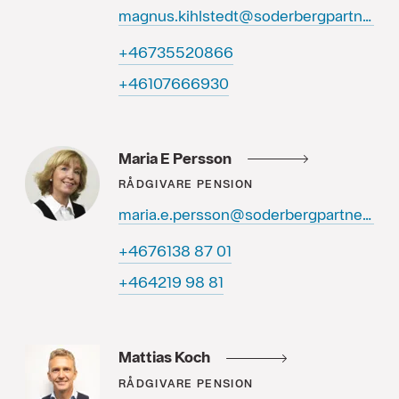
magnus.kihlstedt@soderbergpartners.se
66802553764+
03966670164+
Maria E Persson
RÅDGIVARE
PENSION
maria.e.persson@soderbergpartners.se
10 78 8316764+
18 89 912464+
Mattias Koch
RÅDGIVARE
PENSION