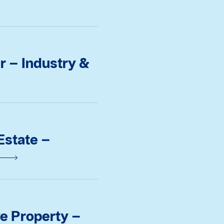
r – Industry &
Estate –
ve Property –