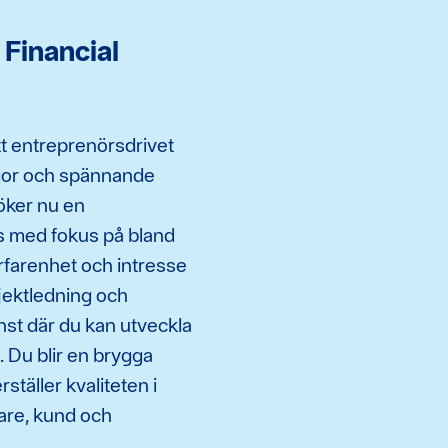
 Financial
ett entreprenörsdrivet
gor och spännande
öker nu en
es med fokus på bland
rfarenhet och intresse
ojektledning och
änst där du kan utveckla
k. Du blir en brygga
ställer kvaliteten i
are, kund och