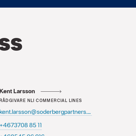
ss
Kent Larsson
RÅDGIVARE
NLI COMMERCIAL LINES
kent.larsson@soderbergpartners.se
11 58 8073764+