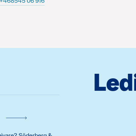
619 60 545864+
Led
ådgivare? Söderberg &