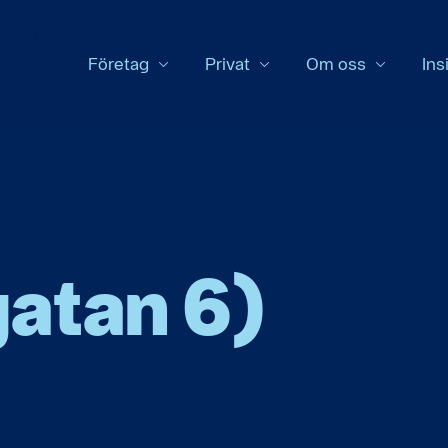
Norrtullsgatan 6)
Företag
Privat
Om oss
Ins
gatan 6)