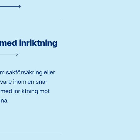
med inriktning
m sakförsäkring eller
dgivare inom en snar
 med inriktning mot
lna.