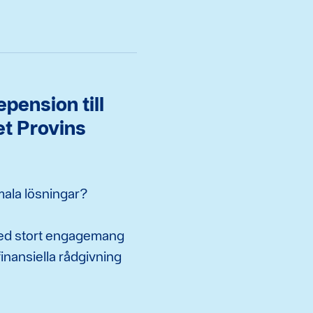
pension till
t Provins
imala lösningar?
ed stort engagemang
finansiella rådgivning