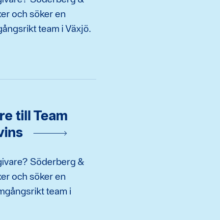
er och söker en
gångsrikt team i Växjö.
e till Team
vins
ådgivare? Söderberg &
er och söker en
amgångsrikt team i