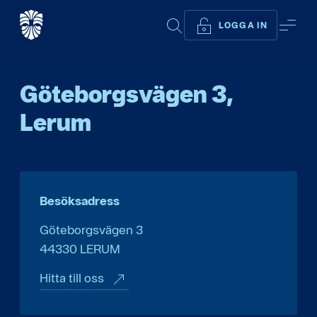
Start
...
Lerum (Göteborgsvägen 3)
SÖK
ME
LOGGA IN
Göteborgsvägen 3,
Lerum
Besöksadress
Göteborgsvägen 3
44330
LERUM
Hitta till oss