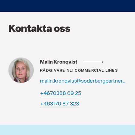
Kontakta oss
Malin Kronqvist
RÅDGIVARE
NLI COMMERCIAL LINES
malin.kronqvist@soderbergpartners.se
52 96 8830764+
323 78 071364+