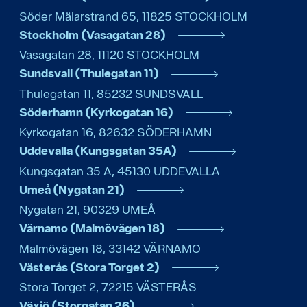
Söder Mälarstrand 65
,
11825
STOCKHOLM
Stockholm (Vasagatan 28)
Vasagatan 28
,
11120
STOCKHOLM
Sundsvall (Thulegatan 11)
Thulegatan 11
,
85232
SUNDSVALL
Söderhamn (Kyrkogatan 16)
Kyrkogatan 16
,
82632
SÖDERHAMN
Uddevalla (Kungsgatan 35A)
Kungsgatan 35 A
,
45130
UDDEVALLA
Umeå (Nygatan 21)
Nygatan 21
,
90329
UMEÅ
Värnamo (Malmövägen 18)
Malmövägen 18
,
33142
VÄRNAMO
Västerås (Stora Torget 2)
Stora Torget 2
,
72215
VÄSTERÅS
Växjö (Storgatan 26)