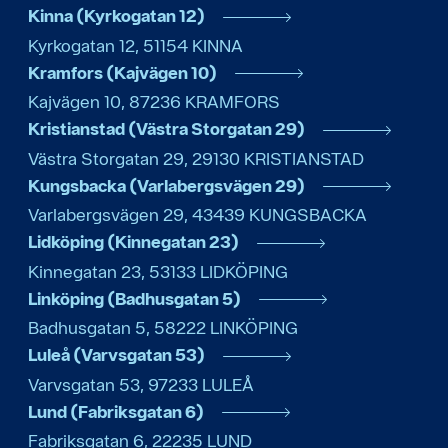
Kinna (Kyrkogatan 12)
Kyrkogatan 12
,
51154
KINNA
Kramfors (Kajvägen 10)
Kajvägen 10
,
87236
KRAMFORS
Kristianstad (Västra Storgatan 29)
Västra Storgatan 29
,
29130
KRISTIANSTAD
Kungsbacka (Varlabergsvägen 29)
Varlabergsvägen 29
,
43439
KUNGSBACKA
Lidköping (Kinnegatan 23)
Kinnegatan 23
,
53133
LIDKÖPING
Linköping (Badhusgatan 5)
Badhusgatan 5
,
58222
LINKÖPING
Luleå (Varvsgatan 53)
Varvsgatan 53
,
97233
LULEÅ
Lund (Fabriksgatan 6)
Fabriksgatan 6
,
22235
LUND