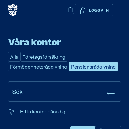
SÖK
ME
LOGGA IN
Våra kontor
Alla
Företagsförsäkring
Förmögenhetsrådgivning
Pensionsrådgivning
SÖK
Sök
Hitta kontor nära dig