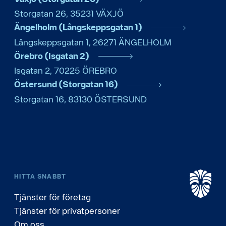
Storgatan 26
,
35231
VÄXJÖ
Ängelholm (Långskeppsgatan 1)
Långskeppsgatan 1
,
26271
ÄNGELHOLM
Örebro (Isgatan 2)
Isgatan 2
,
70225
ÖREBRO
Östersund (Storgatan 16)
Storgatan 16
,
83130
ÖSTERSUND
HITTA SNABBT
Tjänster för företag
Tjänster för privatpersoner
Om oss