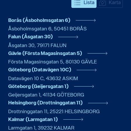
Lista
Karta
Borås (Åsboholmsgatan 6)
Åsboholmsgatan 6
,
50451
BORÅS
Falun (Åsgatan 30)
Åsgatan 30
,
79171
FALUN
Gävle (Första Magasinsgatan 5)
Första Magasinsgatan 5
,
80130
GÄVLE
Göteborg (Datavägen 10C)
Datavägen 10 C
,
43632
ASKIM
Göteborg (Geijersgatan 1)
Geijersgatan 1
,
41134
GÖTEBORG
Helsingborg (Drottninggatan 11)
Drottninggatan 11
,
25221
HELSINGBORG
Kalmar (Larmgatan 1)
Larmgatan 1
,
39232
KALMAR