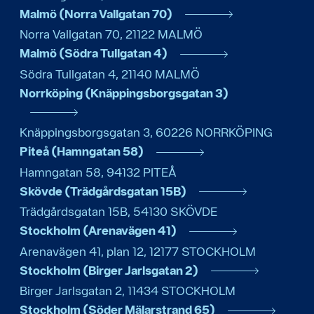
Malmö (Norra Vallgatan 70)
Norra Vallgatan 70
,
21122
MALMÖ
Malmö (Södra Tullgatan 4)
Södra Tullgatan 4
,
21140
MALMÖ
Norrköping (Knäppingsborgsgatan 3)
Knäppingsborgsgatan 3
,
60226
NORRKÖPING
Piteå (Hamngatan 58)
Hamngatan 58
,
94132
PITEÅ
Skövde (Trädgårdsgatan 15B)
Trädgårdsgatan 15B
,
54130
SKÖVDE
Stockholm (Arenavägen 41)
Arenavägen 41, plan 12
,
12177
STOCKHOLM
Stockholm (Birger Jarlsgatan 2)
Birger Jarlsgatan 2
,
11434
STOCKHOLM
Stockholm (Söder Mälarstrand 65)