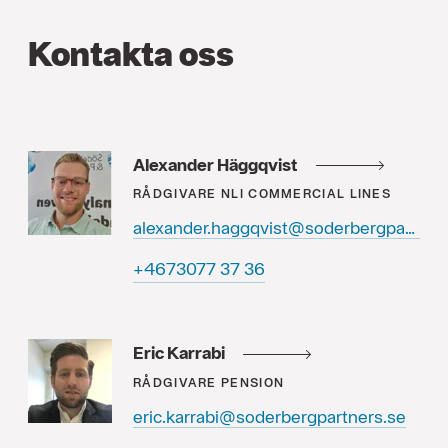
Kontakta oss
Alexander Häggqvist
RÅDGIVARE
NLI COMMERCIAL LINES
alexander.haggqvist@soderbergpartners.se
63 73 7703764+
Eric Karrabi
RÅDGIVARE
PENSION
eric.karrabi@soderbergpartners.se