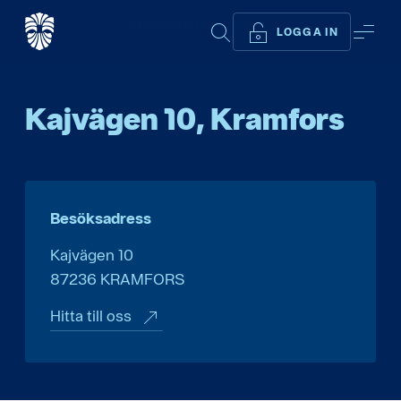
Start
...
Kramfors (Kajvägen 10)
SÖK
ME
LOGGA IN
Kajvägen 10, Kramfors
Besöksadress
Kajvägen 10
87236
KRAMFORS
Hitta till oss