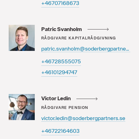
37686170764+
Patric Svanholm
RÅDGIVARE
KAPITALRÅDGIVNING
patric.svanholm@soderbergpartners.se
57055582764+
74749210164+
Victor Ledin
RÅDGIVARE
PENSION
victor.ledin@soderbergpartners.se
30646122764+