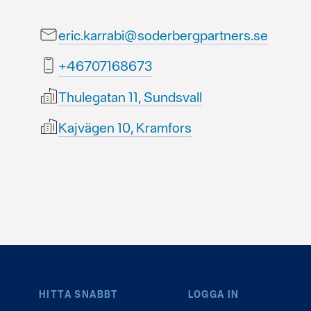
eric.karrabi@soderbergpartners.se
37686170764+
Thulegatan 11, Sundsvall
Kajvägen 10, Kramfors
HITTA SNABBT
LOGGA IN