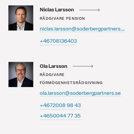
Niclas Larsson
RÅDGIVARE
PENSION
niclas.larsson@soderbergpartners.se
30463180764+
Ola Larsson
RÅDGIVARE
FÖRMÖGENHETSRÅDGIVNING
ola.larsson@soderbergpartners.se
34 89 8002764+
53 77 4400564+