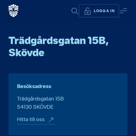
Start
...
Skövde (Trädgårdsgatan 15B)
SÖK
ME
LOGGA IN
Trädgårdsgatan 15B,
Skövde
Besöksadress
Trädgårdsgatan 15B
54130
SKÖVDE
Hitta till oss