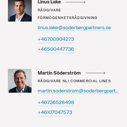
Linus Lake
RÅDGIVARE
FÖRMÖGENHETSRÅDGIVNING
linus.lake@soderbergpartners.se
37240900764+
63774400564+
Martin Söderström
RÅDGIVARE
NLI COMMERCIAL LINES
martin.soderstrom@soderbergpartners.se
89482563764+
37574070164+