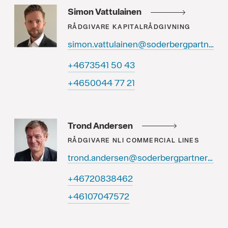
Simon Vattulainen
RÅDGIVARE
KAPITALRÅDGIVNING
simon.vattulainen@soderbergpartners.se
34 05 1453764+
12 77 4400564+
Trond Andersen
RÅDGIVARE
NLI COMMERCIAL LINES
trond.andersen@soderbergpartners.se
26483802764+
27574070164+