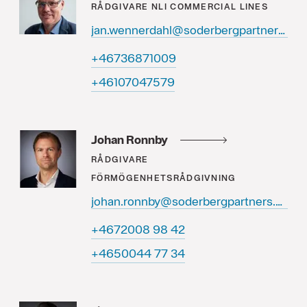
RÅDGIVARE
NLI COMMERCIAL LINES
jan.wennerdahl@soderbergpartners.se
90017863764+
97574070164+
Johan Ronnby
RÅDGIVARE
FÖRMÖGENHETSRÅDGIVNING
johan.ronnby@soderbergpartners.se
24 89 8002764+
43 77 4400564+