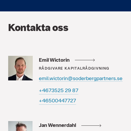
Kontakta oss
Emil Wictorin
RÅDGIVARE
KAPITALRÅDGIVNING
emil.wictorin@soderbergpartners.se
78 92 5253764+
72774400564+
Jan Wennerdahl