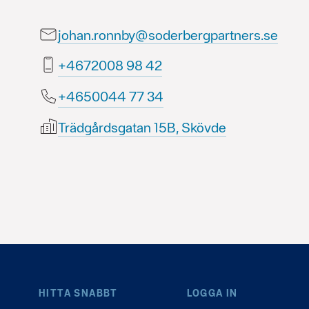
johan.ronnby@soderbergpartners.se
24 89 8002764+
43 77 4400564+
Trädgårdsgatan 15B, Skövde
HITTA SNABBT
LOGGA IN