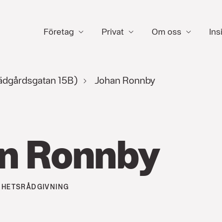
Företag
Privat
Om oss
Ins
ädgårdsgatan 15B)
Johan Ronnby
n Ronnby
HETSRÅDGIVNING