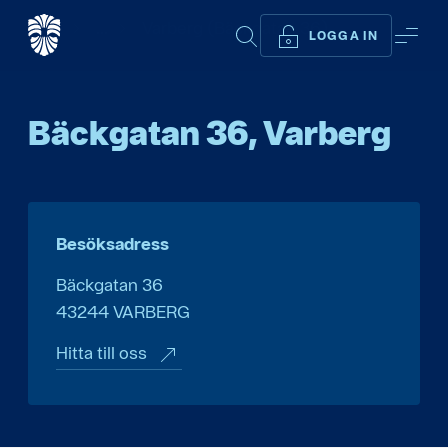
Start
...
Varberg (Bäckgatan 36)
SÖK
ME
LOGGA IN
Bäckgatan 36, Varberg
Besöksadress
Bäckgatan 36
43244
VARBERG
Hitta till oss