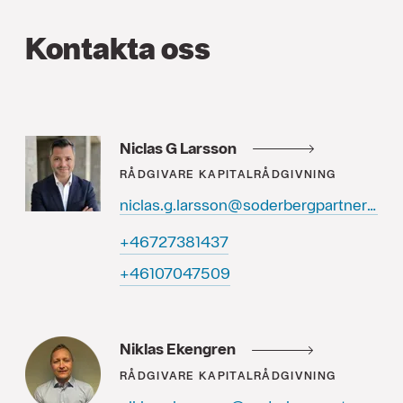
Kontakta oss
Niclas G Larsson
RÅDGIVARE
KAPITALRÅDGIVNING
niclas.g.larsson@soderbergpartners.se
73418372764+
90574070164+
Niklas Ekengren
RÅDGIVARE
KAPITALRÅDGIVNING