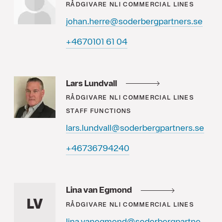
RÅDGIVARE
NLI COMMERCIAL LINES
johan.herre@soderbergpartners.se
40 16 1010764+
Lars Lundvall
RÅDGIVARE
NLI COMMERCIAL LINES
STAFF FUNCTIONS
lars.lundvall@soderbergpartners.se
04249763764+
Lina van Egmond
LV
RÅDGIVARE
NLI COMMERCIAL LINES
lina.vanegmond@soderbergpartners.se