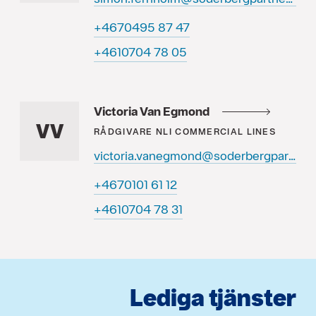
74 78 5940764+
50 87 4070164+
Victoria Van Egmond
VV
RÅDGIVARE
NLI COMMERCIAL LINES
victoria.vanegmond@soderbergpartners.se
21 16 1010764+
13 87 4070164+
Lediga tjänster