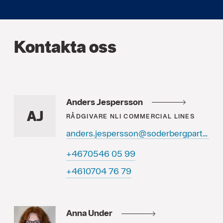
Kontakta oss
Anders Jespersson
AJ
RÅDGIVARE
NLI COMMERCIAL LINES
anders.jespersson@soderbergpartners.se
99 50 6450764+
97 67 4070164+
Anna Under