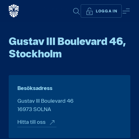
Start
...
Stockholm (Gustav III Boulevard 46)
SÖK
ME
LOGGA IN
Gustav III Boulevard 46,
Stockholm
Besöksadress
Gustav III Boulevard 46
16973
SOLNA
Hitta till oss