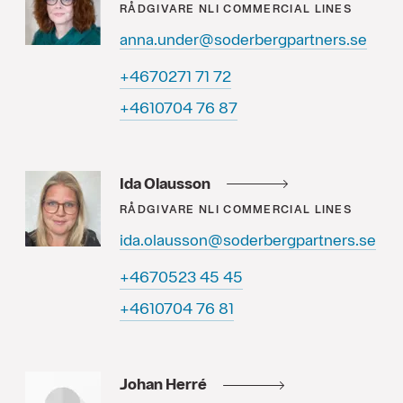
RÅDGIVARE
NLI COMMERCIAL LINES
anna.under@soderbergpartners.se
27 17 1720764+
78 67 4070164+
Ida Olausson
RÅDGIVARE
NLI COMMERCIAL LINES
ida.olausson@soderbergpartners.se
54 54 3250764+
18 67 4070164+
Johan Herré