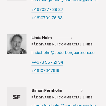
78 93 7730764+
38 67 4070164+
Linda Holm
RÅDGIVARE
NLI COMMERCIAL LINES
linda.holm@soderbergpartners.se
43 12 755 3764+
91674070164+
Simon Fernholm
SF
RÅDGIVARE
NLI COMMERCIAL LINES
simon.fernholm@soderbergpartners.se