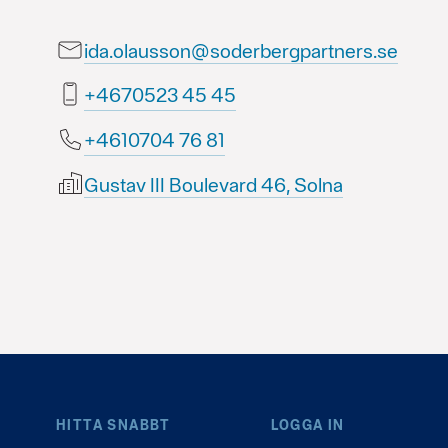
ida.olausson@soderbergpartners.se
54 54 3250764+
18 67 4070164+
Gustav III Boulevard 46, Solna
HITTA SNABBT
LOGGA IN