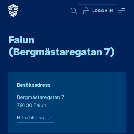
Start
...
Falun (Bergmästaregatan 7)
SÖK
ME
LOGGA IN
Falun
(Bergmästaregatan 7)
Besöksadress
Bergmästaregatan 7
791 30
Falun
Hitta till oss