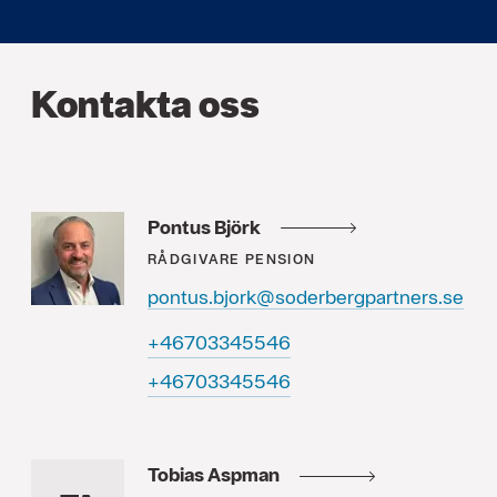
Kontakta oss
Pontus Björk
RÅDGIVARE
PENSION
pontus.bjork@soderbergpartners.se
64554330764+
64554330764+
Tobias Aspman