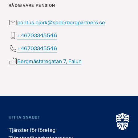
RÅDGIVARE
PENSION
pontus.bjork@soderbergpartners.se
64554330764+
64554330764+
Bergmästaregatan 7, Falun
HITTA SNABBT
Tjänster för företag