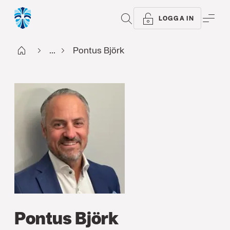
SÖK
ME
LOGGA IN
Start
...
Pontus Björk
Pontus Björk