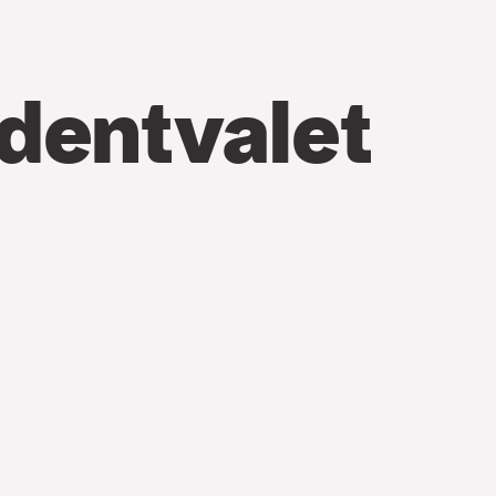
identvalet
vember är det återigen
a presidentvalet. Det
e presidenten,
ump, och