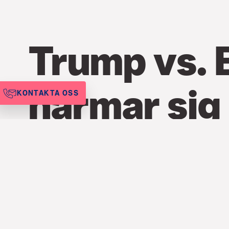
Trump vs. 
närmar sig
KONTAKTA OSS
FINANS
,
ARTIKLAR
18 SEP. 2020