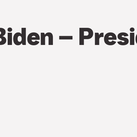
Biden – Pres
Den tredje no
dags för det amerikansk
står mellan den sittand
republikanen Donald Tr