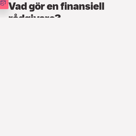
Vad gör en finansiell
rådgivare?
FINANS
,
ARTIKLAR
18 OKT. 2024
En finansiell rådgivare kan hjälpa
både dig som privatperson och dig som
representerar ett företag att ta
välgrundade beslut gällande
investeringar, ekonomi och
framtidsplaner. Genom personlig
rådgivning, får du hjälp att skapa en
långsiktig strategi och hålla fast vi den. I