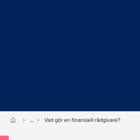
Start
...
Vad gör en finansiell rådgivare?