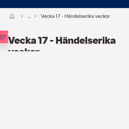
Start
...
Vecka 17 - Händelserika veckor
Vecka 17 - Händelserika
veckor
FINANS
,
PODCAST
,
VECKOANALYSEN
23 APR. 2024
Förra veckan var händelserik på
många plan, och innevarande vecka ser
ut att bli minst lika händelserik