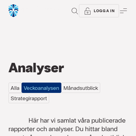
Alla typer
Podcast
Video
Analyser
Arti
SÖK
ME
LOGGA IN
Analyser
Alla
Veckoanalysen
Månadsutblick
Strategirapport
Här har vi samlat våra publicerade
rapporter och analyser. Du hittar bland