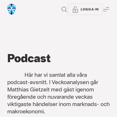
Alla typer
Podcast
Video
Analyser
Arti
SÖK
ME
LOGGA IN
Podcast
Här har vi samlat alla våra
podcast-avsnitt. I Veckoanalysen går
Matthias Gietzelt med gäst igenom
föregående och nuvarande veckas
viktigaste händelser inom marknads- och
makroekonomi.