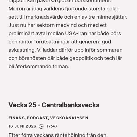
rapport kan påverka globalt börssentiment.
Micron är idag världens fjortonde största bolag
sett till marknadsvärde och en av tre minnesjättar.
Just nu har sektorn medvind och med ett
preliminärt avtal mellan USA-Iran har både börs
och räntor förutsättningar att generera god
avkastning. Vi laddar därför upp inför sommaren
och börshösten där både geopolitik och tech lär
bli återkommande teman.
Vecka 25 - Centralbanksvecka
FINANS, PODCAST, VECKOANALYSEN
16 JUNI 2026
17:47
Efter förra veckans räntehöjning från den