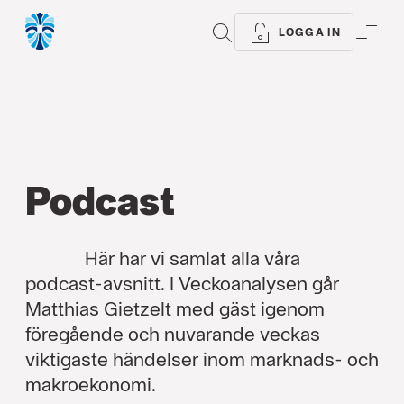
Alla typer
Podcast
Video
Analyser
Arti
SÖK
ME
LOGGA IN
Podcast
Här har vi samlat alla våra
podcast-avsnitt. I Veckoanalysen går
Matthias Gietzelt med gäst igenom
föregående och nuvarande veckas
viktigaste händelser inom marknads- och
makroekonomi.