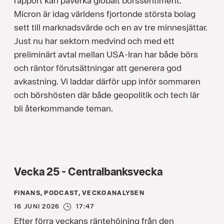
rapport kan påverka globalt börssentiment.
Micron är idag världens fjortonde största bolag
sett till marknadsvärde och en av tre minnesjättar.
Just nu har sektorn medvind och med ett
preliminärt avtal mellan USA-Iran har både börs
och räntor förutsättningar att generera god
avkastning. Vi laddar därför upp inför sommaren
och börshösten där både geopolitik och tech lär
bli återkommande teman.
Vecka 25 - Centralbanksvecka
FINANS, PODCAST, VECKOANALYSEN
16 JUNI 2026
17:47
Efter förra veckans räntehöjning från den