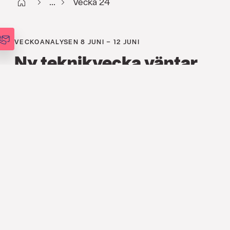
Start
...
Vecka 24
VECKOANALYSEN 8 JUNI – 12 JUNI
Ny teknikvecka väntar
FINANS
,
ANALYSER
,
VECKOANALYSEN
8 JUNI 2026
Efter fredagens nedgång på
tekniktunga Nasdaq kommer marknaden
att fokusera på Oracles kvartalsrapport
och London Tech Week, där
framträdanden från ledande AI-aktörer