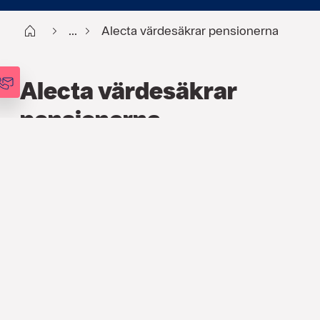
Start
...
Alecta värdesäkrar pensionerna
Alecta värdesäkrar
pensionerna
HR
,
ARTIKLAR
18 DEC. 2016
Pensionsbolaget Alecta har
beslutat att värdesäkra
förmånsbestämda tjänstepensioner (ITP
2) med som mest 0,91 procent från och