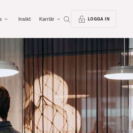
s
Insikt
Karriär
SÖK
LOGGA IN