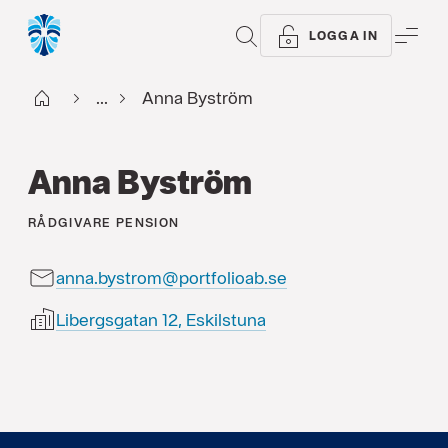
SÖK
ME
LOGGA IN
Start
...
Anna Byström
Anna Byström
RÅDGIVARE
PENSION
anna.bystrom@portfolioab.se
Libergsgatan 12, Eskilstuna