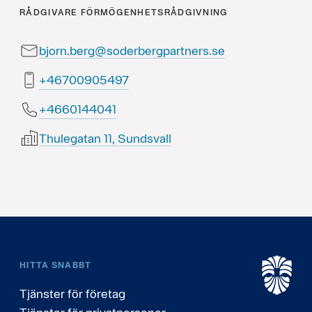
RÅDGIVARE
FÖRMÖGENHETSRÅDGIVNING
bjorn.berg@soderbergpartners.se
79450900764+
1404410664+
Thulegatan 11, Sundsvall
HITTA SNABBT
Tjänster för företag