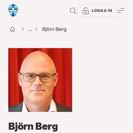
SÖK
ME
LOGGA IN
Start
...
Björn Berg
Björn Berg