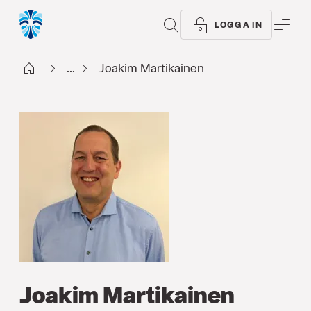
SÖK
ME
LOGGA IN
Start
...
Joakim Martikainen
Joakim Martikainen