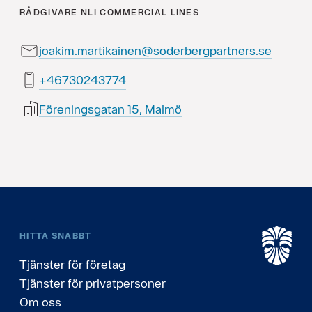
RÅDGIVARE
NLI COMMERCIAL LINES
joakim.martikainen@soderbergpartners.se
47734203764+
Föreningsgatan 15, Malmö
HITTA SNABBT
Tjänster för företag
Tjänster för privatpersoner
Om oss