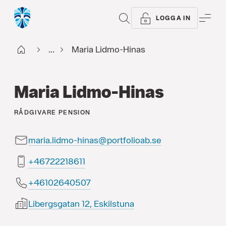
SÖK
ME
LOGGA IN
Start
...
Maria Lidmo-Hinas
Maria Lidmo-Hinas
RÅDGIVARE
PENSION
maria.lidmo-hinas@portfolioab.se
11681222764+
70504620164+
Libergsgatan 12, Eskilstuna