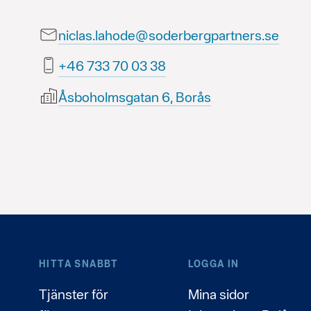
niclas.lahode@soderbergpartners.se
83 30 07 337 64+
Åsboholmsgatan 6, Borås
HITTA SNABBT
LOGGA IN
Tjänster för
Mina sidor