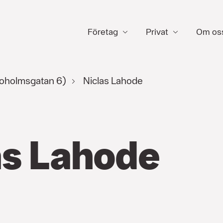
Företag
Privat
Om os
oholmsgatan 6)
Niclas Lahode
as Lahode