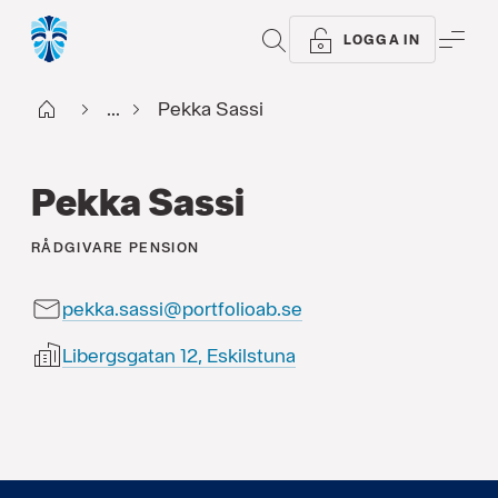
SÖK
ME
LOGGA IN
Start
...
Pekka Sassi
Pekka Sassi
RÅDGIVARE
PENSION
pekka.sassi@portfolioab.se
Libergsgatan 12, Eskilstuna