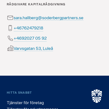
RÅDGIVARE
KAPITALRÅDGIVNING
sara.hallberg@soderbergpartners.se
81297426764+
29 50 7202964+
Varvsgatan 53, Luleå
HITTA SNABBT
Tjänster för företag