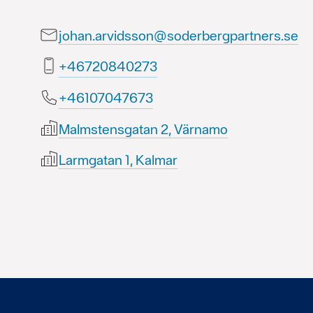
johan.arvidsson@soderbergpartners.se
37204802764+
37674070164+
Malmstensgatan 2, Värnamo
Larmgatan 1, Kalmar