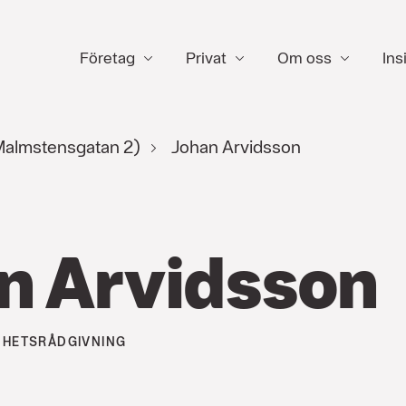
Företag
Privat
Om oss
Ins
almstensgatan 2)
Johan Arvidsson
n Arvidsson
HETSRÅDGIVNING