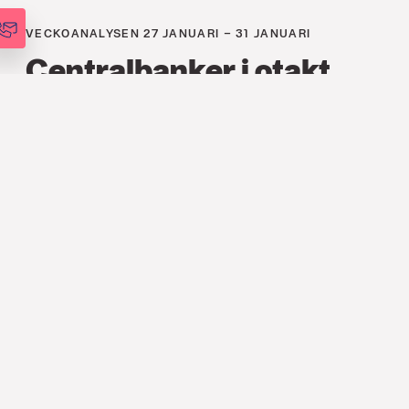
VECKOANALYSEN 27 JANUARI – 31 JANUARI
Centralbanker i otakt
FINANS
,
ANALYSER
,
VECKOANALYSEN
27 JAN. 2025
Henrik Erikson
INVESTERINGSSTRATEG
Veckans viktigaste
Tabeller
Taktisk allokering
Författa